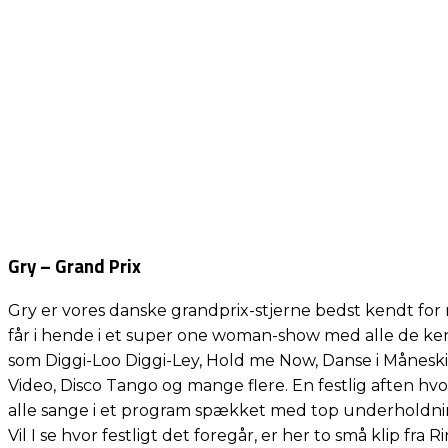
Gry – Grand Prix
Gry er vores danske grandprix-stjerne bedst kendt for
får i hende i et super one woman-show med alle de k
som Diggi-Loo Diggi-Ley, Hold me Now, Danse i Måneskin
Video, Disco Tango og mange flere. En festlig aften 
alle sange i et program spækket med top underholdning f
Vil I se hvor festligt det foregår, er her to små klip fra 