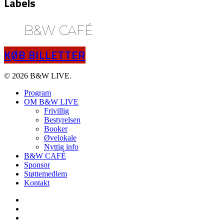
Labels
B&W CAFÉ
KØB BILLETTER
© 2026 B&W LIVE.
Program
OM B&W LIVE
Frivillig
Bestyrelsen
Booker
Øvelokale
Nyttig info
B&W CAFÉ
Sponsor
Støttemedlem
Kontakt