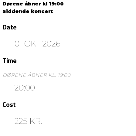
Dørene åbner kl 19:00
Siddende koncert
Date
01 OKT 2026
Time
DØRENE ÅBNER KL. 19:00
20:00
Cost
225 KR.