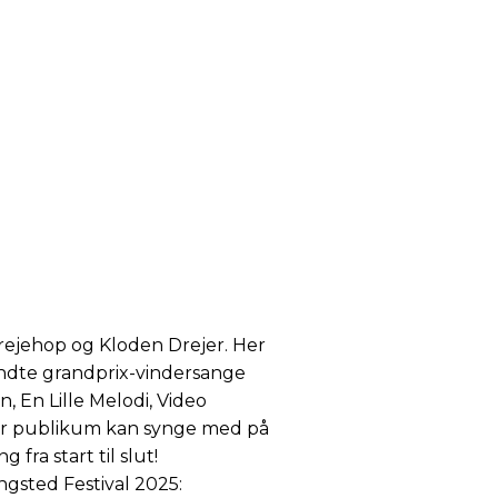
 rejehop og Kloden Drejer. Her
endte grandprix-vindersange
, En Lille Melodi, Video
hvor publikum kan synge med på
ra start til slut!
Ringsted Festival 2025: